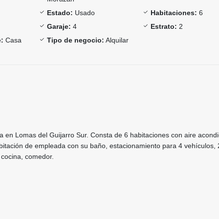
Estado:
Usado
Habitaciones:
6
Garaje:
4
Estrato:
2
:
Casa
Tipo de negocio:
Alquilar
a en Lomas del Guijarro Sur. Consta de 6 habitaciones con aire acond
bitación de empleada con su baño, estacionamiento para 4 vehículos, 2
, cocina, comedor.