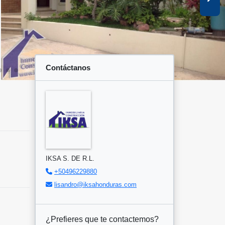
Contáctanos
IKSA S. DE R.L.
+50496229880
lisandro@iksahonduras.com
¿Prefieres que te contactemos?